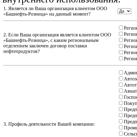
1. Является ли Ваша организация клиентом ООО
«Башнефть-Розница» на данный момент?
Регио
Регио
2. Если Ваша организация является клиентом ООО
«Башнефть-Розница», с каким региональным
Регио
отделением заключен договор поставки
Регио
нефтепродуктов?
Регио
Регио
Админ
Автоз
Автот
Авиат
Госпо
Покуп
Предп
Предп
Предп
3. Профиль деятельности Вашей компании:
Промы
Сельс