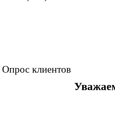
Политика обработки п
Сводные данные о резу
Политика Компании в о
корпоративному мошенн
коррупционную деятел
Опрос клиентов
Уважае