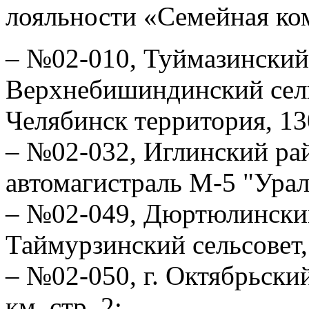
лояльности «Семейная ко
– №02-010, Туймазинский
Верхнебишиндинский сель
Челябинск территория, 130
– №02-032, Иглинский рай
автомагистраль М-5 "Урал"
– №02-049, Дюртюлинский
Таймурзинский сельсовет,
– №02-050, г. Октябрьский
км, стр. 2;