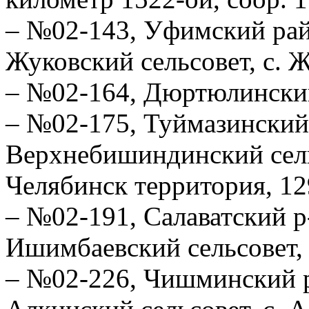
– №02-143, Уфимский рай
Жуковский сельсовет, с. Жу
– №02-164, Дюртюлинский 
– №02-175, Туймазинский
Верхнебишиндинский сель
Челябинск территория, 129
– №02-191, Салаватский р
Ишимбаевский сельсовет, 
– №02-226, Чишминский р