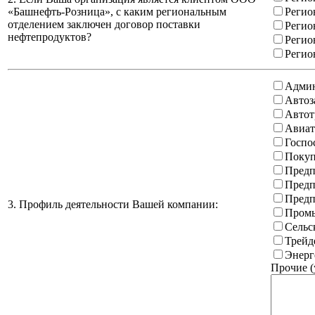
«Башнефть-Розница», с каким региональным
Регио
отделением заключен договор поставки
Регио
нефтепродуктов?
Регио
Регио
Админ
Автоз
Автот
Авиат
Госпо
Покуп
Предп
Предп
Предп
3. Профиль деятельности Вашей компании:
Промы
Сельс
Трейд
Энерг
Прочие (