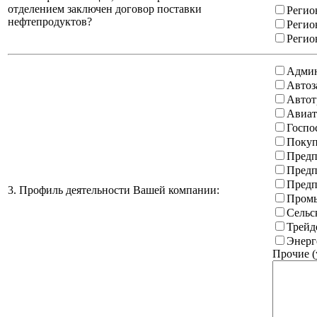
отделением заключен договор поставки
Регио
нефтепродуктов?
Регио
Регио
Админ
Автоз
Автот
Авиат
Госпо
Покуп
Предп
Предп
Предп
3. Профиль деятельности Вашей компании:
Промы
Сельс
Трейд
Энерг
Прочие (