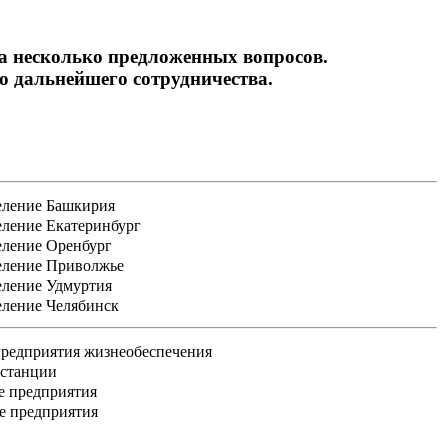
на несколько предложенных вопросов.
 дальнейшего сотрудничества.
еление Башкирия
еление Екатеринбург
еление Оренбург
еление Приволжье
еление Удмуртия
еление Челябинск
редприятия жизнеобеспечения
 станции
е предприятия
е предприятия