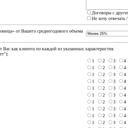
Договоры с други
Не хочу отвечать 
зница» от Вашего среднегодового объема
 Вас как клиента по каждой из указанных характеристик
ет"
):
1
2
3
4
1
2
3
4
1
2
3
4
1
2
3
4
1
2
3
4
1
2
3
4
1
2
3
4
1
2
3
4
1
2
3
4
1
2
3
4