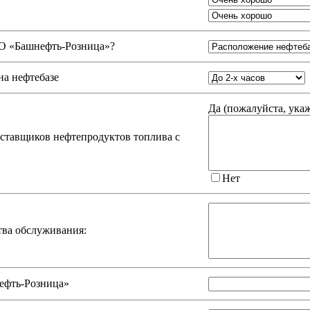
 «Башнефть-Розница»
?
на нефтебазе
Да (
пожалуйста, ука
оставщиков нефтепродуктов топлива с
Нет
тва обслуживания:
ефть-Розница»