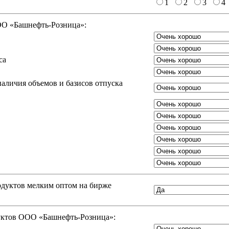
1
2
3
4
ООО «Башнефть-Розница»:
са
аличия объемов и базисов отпуска
одуктов мелким оптом на бирже
дуктов ООО «Башнефть-Розница»: