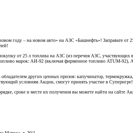
 новом году – на новом авто» на АЗС «Башнефть»! Заправьте от 2
лей!
купку от 25 л топлива на АЗС (из перечня АЗС, участвующих в 
топливо марок: АИ-92 (включая фирменное топливо ATUM-92), 
ь обладателем других ценных призов: капучинатор, термокружк
твующий условиям Акции, смогут принять участие в Суперигре!
рядке, сроке и месте их получения вы можете найти на сайте А
ла Маркса, д. 30/1