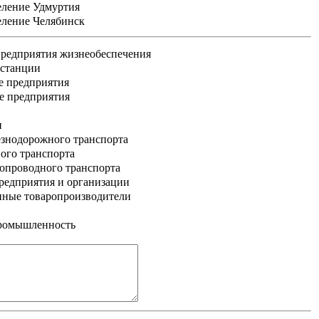
еление Удмуртия
еление Челябинск
редприятия жизнеобеспечения
 станции
е предприятия
е предприятия
и
знодорожного транспорта
ого транспорта
опроводного транспорта
едприятия и организации
нные товаропроизводители
промышленность