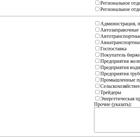
Региональное отд
Региональное отд
Администрация, п
Автозаправочные
Автотранспортны
Авиатранспортны
Госпоставка
Покупатель бирж
Предприятия желе
Предприятия водн
Предприятия труб
Промышленные пр
Сельскохозяйстве
Трейдеры
Энергетическая 
Прочие (указать):