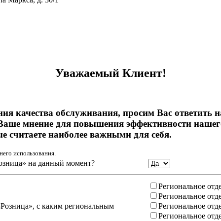
тивному мошенничеству и вовлечению в коррупционную деятел
Уважаемый Клиент!
ния качества обслуживания, просим Вас ответить 
Ваше мнение для повышения эффективности нашего
ые считаете наиболее важными для себя.
него использования.
озница» на данный момент?
Региональное отд
Региональное отд
-Розница», с каким региональным
Региональное отд
Региональное отд