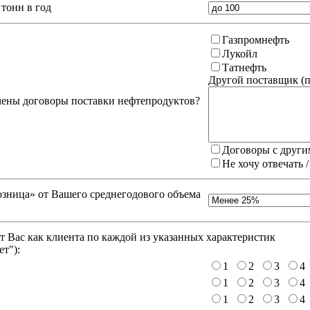
тонн в год
Газпромнефть
Лукойл
Татнефть
Другой поставщик (
п
чены договоры поставки нефтепродуктов?
Договоры с други
Не хочу отвечать 
зница» от Вашего среднегодового объема
 Вас как клиента по каждой из указанных характеристик
ет"
):
1
2
3
4
1
2
3
4
1
2
3
4