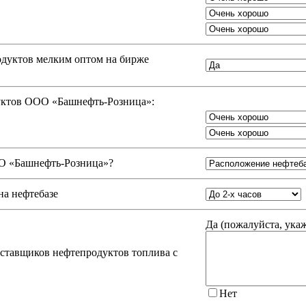
одуктов мелким оптом на бирже
дуктов ООО «Башнефть-Розница»:
 «Башнефть-Розница»
?
на нефтебазе
Да (
пожалуйста, ука
оставщиков нефтепродуктов топлива с
Нет