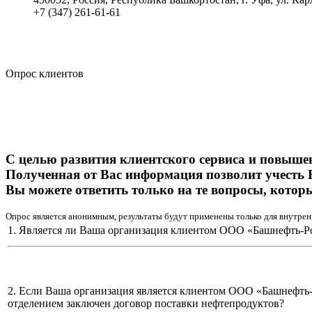
+7 (347) 261-61-61
Политика обработки персональных данных
Сводные данные о результатах проведения СОУТ
Политика Компании в области противодействия корпора
Опрос клиентов
С целью развития клиентского сервиса и повыше
Полученная от Вас информация позволит учесть 
Вы можете ответить только на те вопросы, котор
Опрос является анонимным, результаты будут применены только для внутрен
1. Является ли Ваша организация клиентом ООО «Башнефть-Р
2. Если Ваша организация является клиентом ООО «Башнефть
отделением заключен договор поставки нефтепродуктов?