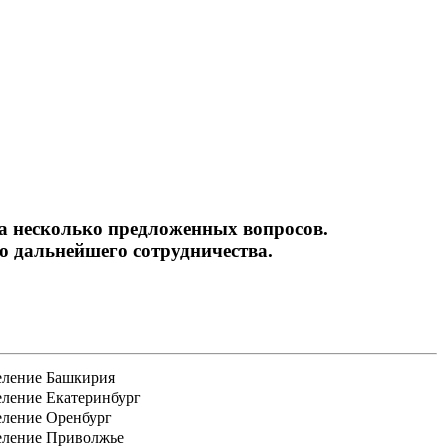
ьность
на несколько предложенных вопросов.
 дальнейшего сотрудничества.
еление Башкирия
еление Екатеринбург
еление Оренбург
еление Приволжье