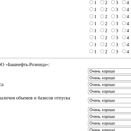
1
2
3
4
1
2
3
4
1
2
3
4
1
2
3
4
1
2
3
4
1
2
3
4
1
2
3
4
1
2
3
4
ООО «Башнефть-Розница»:
са
аличия объемов и базисов отпуска