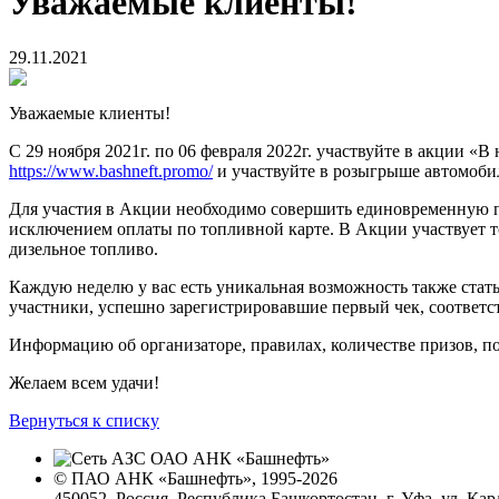
Уважаемые клиенты!
29.11.2021
Уважаемые клиенты!
С 29 ноября 2021г. по 06 февраля 2022г. участвуйте в акции «В
https://www.bashneft.promo/
и участвуйте в розыгрыше автомоби
Для участия в Акции необходимо совершить единовременную по
исключением оплаты по топливной карте. В Акции участвует 
дизельное топливо.
Каждую неделю у вас есть уникальная возможность также стат
участники, успешно зарегистрировавшие первый чек, соответс
Информацию об организаторе, правилах, количестве призов, по
Желаем всем удачи!
Вернуться к списку
© ПАО АНК «Башнефть», 1995-2026
450052, Россия, Республика Башкортостан, г. Уфа, ул. Кар