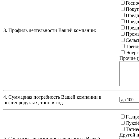
Госпо
Покуп
Предп
Предп
Предп
3. Профиль деятельности Вашей компании:
Промы
Сельс
Трейд
Энерг
Прочие (
4. Суммарная потребность Вашей компании в
нефтепродуктах, тонн в год
Газпр
Лукой
Татне
Другой п
5. С какими другими поставщиками у Вашей