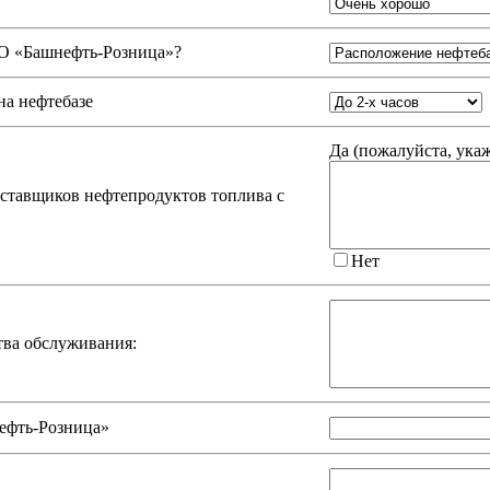
 «Башнефть-Розница»
?
на нефтебазе
Да (
пожалуйста, ука
оставщиков нефтепродуктов топлива с
Нет
тва обслуживания:
ефть-Розница»