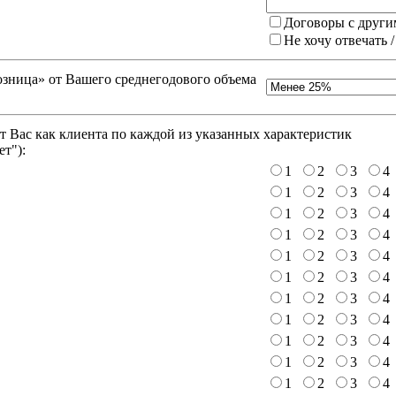
Договоры с други
Не хочу отвечать 
зница» от Вашего среднегодового объема
 Вас как клиента по каждой из указанных характеристик
ет"
):
1
2
3
4
1
2
3
4
1
2
3
4
1
2
3
4
1
2
3
4
1
2
3
4
1
2
3
4
1
2
3
4
1
2
3
4
1
2
3
4
1
2
3
4