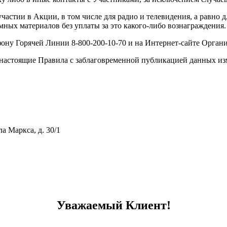
частии в Акции, в том числе для радио и телевидения, а равно
мных материалов без уплаты за это
какого-либо
вознаграждения.
ефону Горячей Линии
8-800-200-10-70
и на
Интернет-сайте
Органи
 в настоящие Правила с заблаговременной публикацией данных и
ла Маркса, д. 30/1
тивному мошенничеству и вовлечению в коррупционную деятел
Уважаемый Клиент!