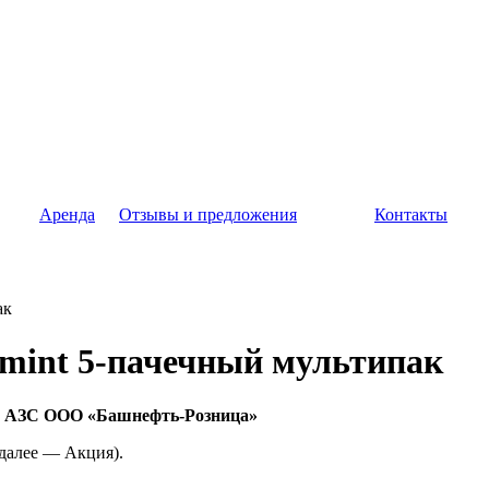
Аренда
Отзывы и предложения
Контакты
ак
rmint 5-пачечный мультипак
а АЗС
ООО «Башнефть-Розница»
далее — Акция).