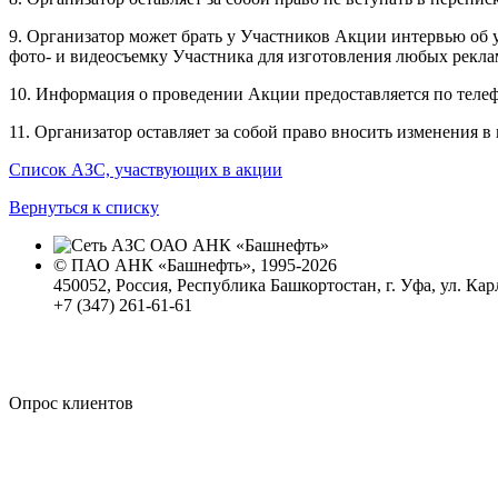
9. Организатор может брать у Участников Акции интервью об у
фото- и видеосъемку Участника для изготовления любых рекла
10. Информация о проведении Акции предоставляется по тел
11. Организатор оставляет за собой право вносить изменения
Список АЗС, участвующих в акции
Вернуться к списку
© ПАО АНК «Башнефть», 1995-2026
450052, Россия, Республика Башкортостан, г. Уфа, ул. Кар
+7 (347) 261-61-61
Политика обработки персональных данных
Сводные данные о результатах проведения СОУТ
Политика Компании в области противодействия корпора
Опрос клиентов