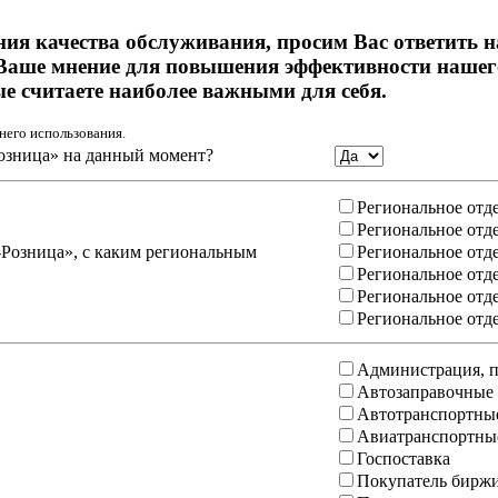
ния качества обслуживания, просим Вас ответить 
Ваше мнение для повышения эффективности нашего
ые считаете наиболее важными для себя.
него использования.
озница» на данный момент?
Региональное отд
Региональное отд
-Розница», с каким региональным
Региональное отд
Региональное отд
Региональное отд
Региональное отд
Администрация, п
Автозаправочные
Автотранспортны
Авиатранспортны
Госпоставка
Покупатель бирж