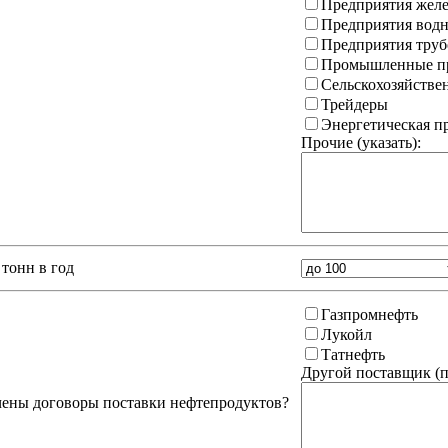
Предприятия желе
Предприятия водн
Предприятия труб
Промышленные пр
Сельскохозяйстве
Трейдеры
Энергетическая 
Прочие (указать):
тонн в год
Газпромнефть
Лукойл
Татнефть
Другой поставщик (
п
чены договоры поставки нефтепродуктов?