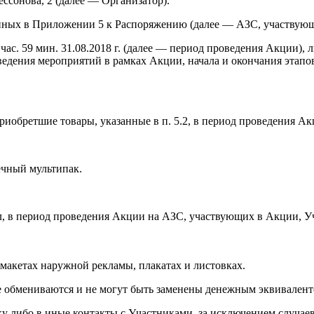
 Бессонова, 2 (далее — Организатор).
анных в Приложении 5 к Распоряжению (далее — АЗС, участвующ
час. 59 мин.
31.08.2018 г.
(далее — период проведения Акции), л
едения мероприятий в рамках Акции, начала и окончания этапо
приобретшие товары, указанные в п. 5.2, в период проведения 
ечный
мультипак.
авил, в период проведения Акции на АЗС, участвующих в Акции,
макетах наружной рекламы, плакатах и листовках.
 обмениваются и не могут быть заменены денежным эквивалент
ску либо в иные контакты с Участниками, за исключением случае