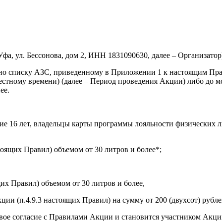
фа, ул. Бессонова, дом 2, ИНН 1831090630, далее – Организатор
о списку АЗС, приведенному в Приложении 1 к настоящим Прави
по местному времени) (далее – Период проведения Акции) либо до
ее.
ие 16 лет, владельцы карты программы лояльности физических 
стоящих Правил) объемом от 30 литров и более*;
щих Правил) объемом от 30 литров и более,
и (п.4.9.3 настоящих Правил) на сумму от 200 (двухсот) рублей
 свое согласие с Правилами Акции и становится участником Акц