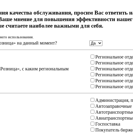
ния качества обслуживания, просим Вас ответить 
Ваше мнение для повышения эффективности нашего
ые считаете наиболее важными для себя.
него использования.
озница» на данный момент?
Региональное отд
Региональное отд
-Розница», с каким региональным
Региональное отд
Региональное отд
Региональное отд
Региональное отд
Администрация, п
Автозаправочные
Автотранспортны
Авиатранспортны
Госпоставка
Покупатель бирж