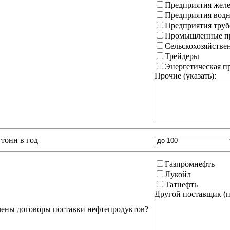
Предприятия желе
Предприятия водн
Предприятия труб
Промышленные пр
Сельскохозяйстве
Трейдеры
Энергетическая 
Прочие (указать):
тонн в год
Газпромнефть
Лукойл
Татнефть
Другой поставщик (
п
чены договоры поставки нефтепродуктов?