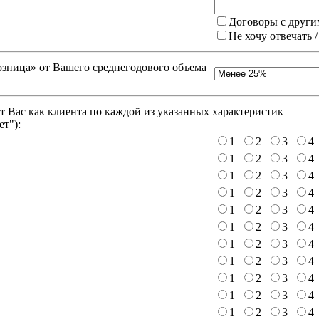
Договоры с други
Не хочу отвечать 
зница» от Вашего среднегодового объема
 Вас как клиента по каждой из указанных характеристик
ет"
):
1
2
3
4
1
2
3
4
1
2
3
4
1
2
3
4
1
2
3
4
1
2
3
4
1
2
3
4
1
2
3
4
1
2
3
4
1
2
3
4
1
2
3
4