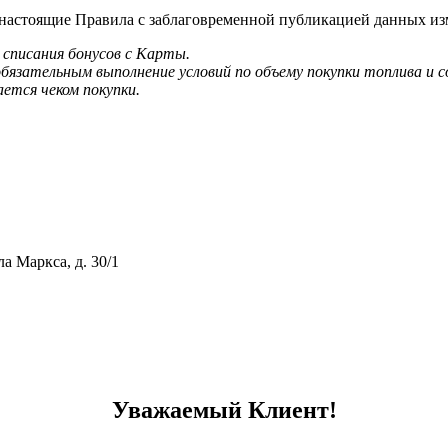
 в настоящие Правила с заблаговременной публикацией данных и
 списания бонусов с Карты.
 обязательным выполнение условий по объему покупки топлива и
ется чеком покупки.
ла Маркса, д. 30/1
тивному мошенничеству и вовлечению в коррупционную деятел
Уважаемый Клиент!