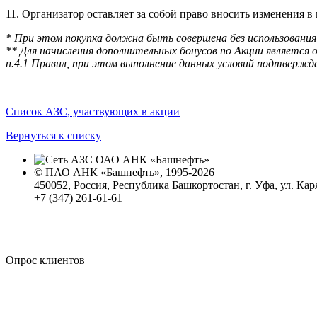
11. Организатор оставляет за собой право вносить изменения
* При этом покупка должна быть совершена без использования
** Для начисления дополнительных бонусов по Акции является
п.4.1 Правил, при этом выполнение данных условий подтвержда
Список АЗС, участвующих в акции
Вернуться к списку
© ПАО АНК «Башнефть», 1995-2026
450052, Россия, Республика Башкортостан, г. Уфа, ул. Кар
+7 (347) 261-61-61
Политика обработки персональных данных
Сводные данные о результатах проведения СОУТ
Политика Компании в области противодействия корпора
Опрос клиентов