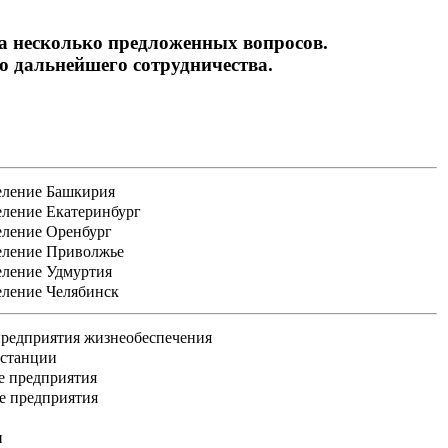
на несколько предложенных вопросов.
 дальнейшего сотрудничества.
еление Башкирия
еление Екатеринбург
еление Оренбург
еление Приволжье
еление Удмуртия
еление Челябинск
редприятия жизнеобеспечения
 станции
е предприятия
е предприятия
и