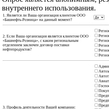
внутреннего использования.
1. Является ли Ваша организация клиентом ООО
«Башнефть-Розница» на данный момент?
Регио
Регио
2. Если Ваша организация является клиентом ООО
«Башнефть-Розница», с каким региональным
Регио
отделением заключен договор поставки
Регио
нефтепродуктов?
Регио
Регио
Админ
Автоз
Автот
Авиат
Госпо
Покуп
Предп
Предп
Предп
3. Профиль деятельности Вашей компании: